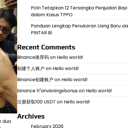
Polri Tetapkan 12 Tersangka Penjualan Bayi
dalam Kasus TPPO
Panduan Lengkap Penukaran Uang Baru via
PINTAR BI
Recent Comments
Binance推荐码
on
Hello world!
创建个人账户
on
Hello world!
Binance创建账户
on
Hello world!
binance h"anvisningsbonus
on
Hello world!
注册获取100 USDT
on
Hello world!
Archives
k dua
February 2026