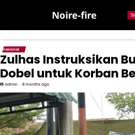
Skip
to
Noire-fire
Si
content
nasional
Zulhas Instruksikan Bu
Dobel untuk Korban 
8 months ago
admin