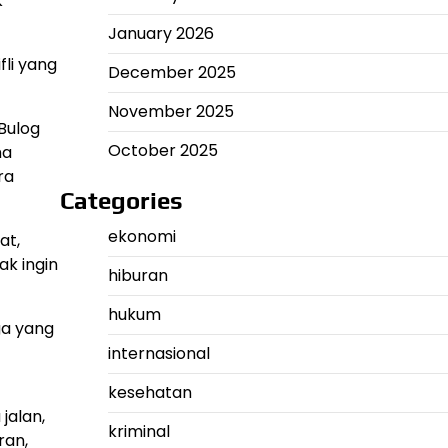
k
January 2026
fli yang
December 2025
November 2025
Bulog
October 2025
ma
ra
Categories
ekonomi
at,
ak ingin
hiburan
hukum
ga yang
internasional
kesehatan
jalan,
kriminal
ran,