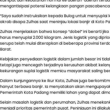
kali lipat dari kebutuhan normal ke daerah-daerah terd
mengantisipasi potensi kelangkaan pangan pascabencan
“Saya sudah instruksikan kepada Bulog untuk menyuplai log
akrab disapa Zulhas saat meninjau lokasi banjir di Koto P
Zulhas menjelaskan bahwa konsep “dobel” ini berarti ji
harus menyuplai 2.000 kilogram. Jenis logistik yang dipri
serupa telah mulai diterapkan di beberapa provinsi te
Barat.
Kebijakan penyediaan logistik dalam jumlah besar ini t
tetapi juga mencegah terjadinya kerusuhan akibat kelangk
kekurangan suplai logistik memicu masyarakat saling bere
Dalam kunjungannya ke Ikur Koto, Zulhas juga berko
hanyut terbawa banjir. Ia menyatakan akan mengupaya
Pemerintah Kota Padang memiliki lahan yang dapat dim
Selain masalah logistik dan perumahan, Zulhas menekank
menjadi prioritas pemerintah pusat. Peninjauan ini dilak