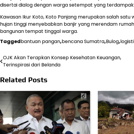
disertai dialog dengan warga setempat yang terdampak
Kawasan Ikur Koto, Koto Panjang merupakan salah satu 
hujan tinggi menyebabkan banjir yang merendam ruma
bangunan tempat tinggal warga.
Tagged
bantuan pangan
,
bencana Sumatra
,
Bulog
,
logis
OJK Akan Terapkan Konsep Kesehatan Keuangan,
Post
Terinspirasi dari Belanda
navigation
Related Posts