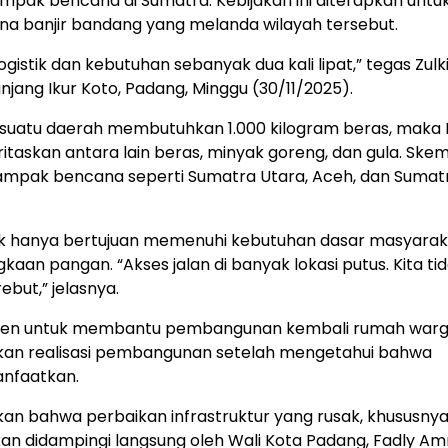
ampak bencana di Sumatra. Kebijakan ini diterapkan untu
a banjir bandang yang melanda wilayah tersebut.
istik dan kebutuhan sebanyak dua kali lipat,” tegas Zulki
anjang Ikur Koto, Padang, Minggu (30/11/2025).
ka suatu daerah membutuhkan 1.000 kilogram beras, maka 
oritaskan antara lain beras, minyak goreng, dan gula. Ske
rdampak bencana seperti Sumatra Utara, Aceh, dan Sumat
idak hanya bertujuan memenuhi kebutuhan dasar masyarak
aan pangan. “Akses jalan di banyak lokasi putus. Kita tid
but,” jelasnya.
mitmen untuk membantu pembangunan kembali rumah war
kan realisasi pembangunan setelah mengetahui bahwa
anfaatkan.
an bahwa perbaikan infrastruktur yang rusak, khususnya 
ukan didampingi langsung oleh Wali Kota Padang, Fadly Am