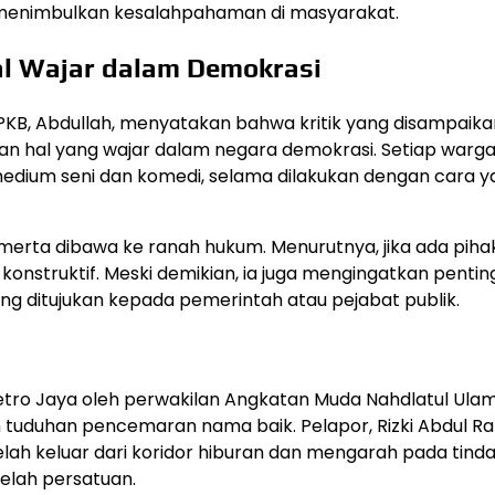
 menimbulkan kesalahpahaman di masyarakat.
al Wajar dalam Demokrasi
si PKB, Abdullah, menyatakan bahwa kritik yang disampaika
 hal yang wajar dalam negara demokrasi. Setiap warg
edium seni dan komedi, selama dilakukan dengan cara y
merta dibawa ke ranah hukum. Menurutnya, jika ada piha
g konstruktif. Meski demikian, ia juga mengingatkan penti
ng ditujukan kepada pemerintah atau pejabat publik.
etro Jaya oleh perwakilan Angkatan Muda Nahdlatul Ula
tuduhan pencemaran nama baik. Pelapor, Rizki Abdul 
telah keluar dari koridor hiburan dan mengarah pada tind
elah persatuan.