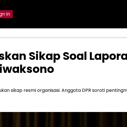
gn In
an Sikap Soal Lapor
giwaksono
an sikap resmi organisasi. Anggota DPR soroti pentingn