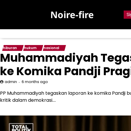
Skip
to
Noire-fire
Si
content
hiburan
hukum
nasional
Muhammadiyah Tegask
ke Komika Pandji Pra
6 months ago
admin
PP Muhammadiyah tegaskan laporan ke komika Pandji buk
kritik dalam demokrasi….