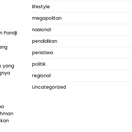
lifestyle
megapolitan
nasional
n Pandji
a
pendidikan
ang
peristiwa
politik
k yang
ngnya
regional
Uncategorized
ma
Rahman
akan