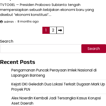
TVTOGEL — Presiden Prabowo Subianto tengah
mempersiapkan sebuah kebijakan ekonomi baru yang
disebut “ekonomi konstitusi”.…
8 months ago
admin
Posts
1
2
pagination
Search
Search
Recent Posts
Pengamanan Puncak Perayaan Imlek Nasional di
Lapangan Banteng
Kejati DKI Geledah Dua Lokasi Terkait Dugaan Mark Up
Proyek PLN
Alex Noerdin Kembali Jadi Tersangka Kasus Korupsi
Aset Daerah