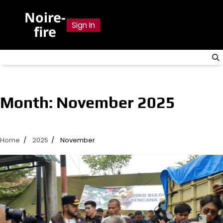
Skip
Noire-
to
Sign In
fire
content
Month:
November 2025
Home
2025
November