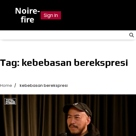
Skip
Noire-
to
Sign In
fire
content
Tag:
kebebasan berekspresi
Home
kebebasan berekspresi