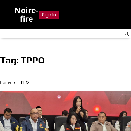
Skip
Noire-
to
Sign In
fire
content
Tag:
TPPO
Home
TPPO