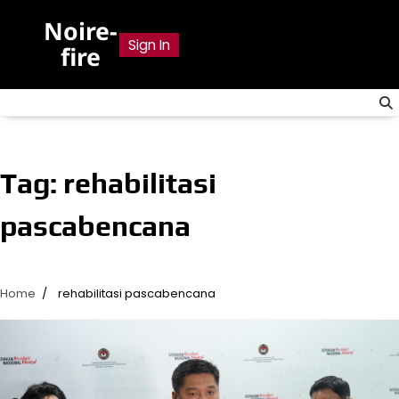
Skip
Noire-
to
Sign In
fire
content
Tag:
rehabilitasi
pascabencana
Home
rehabilitasi pascabencana