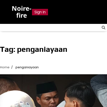
Skip
Noire-
to
Sign In
fire
content
Tag:
penganiayaan
Home
penganiayaan