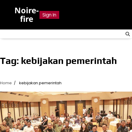
Skip
Noire-
to
Sign In
fire
content
Tag:
kebijakan pemerintah
Home
kebijakan pemerintah