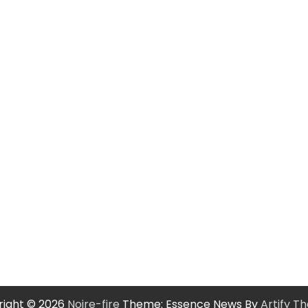
ight © 2026
Noire-fire
Theme: Essence News By
Artify T