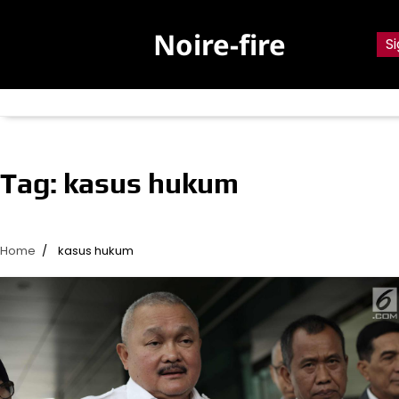
Skip
to
Noire-fire
Si
content
Tag:
kasus hukum
Home
kasus hukum