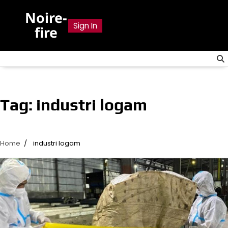
Skip
Noire-
to
Sign In
fire
content
Tag:
industri logam
Home
industri logam