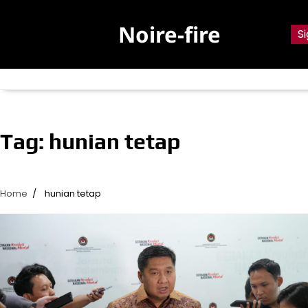
Skip
to
Noire-fire
Si
content
Tag:
hunian tetap
Home
hunian tetap