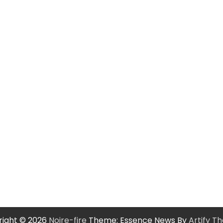
ight © 2026
Noire-fire
Theme: Essence News By
Artify T