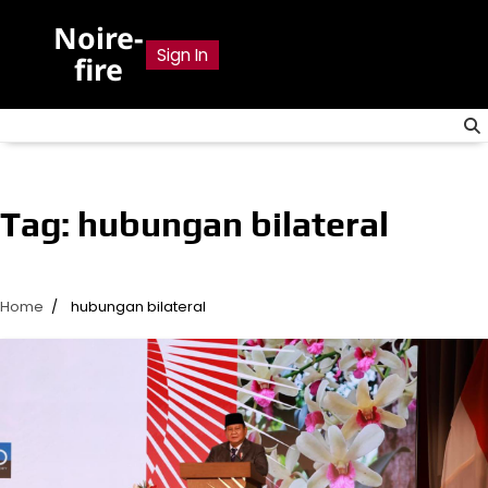
Skip
Noire-
to
Sign In
fire
content
Tag:
hubungan bilateral
Home
hubungan bilateral