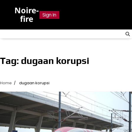
Skip
Noire-
to
Sign In
fire
content
Tag:
dugaan korupsi
Home
dugaan korupsi