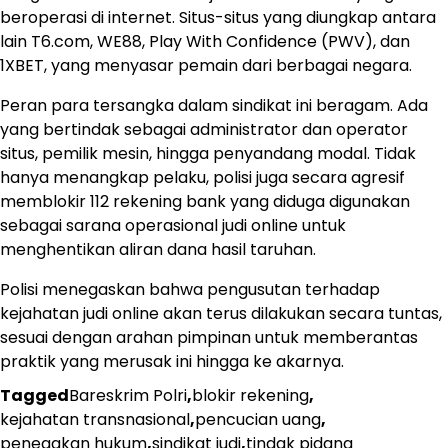
beroperasi di internet. Situs-situs yang diungkap antara
lain T6.com, WE88, Play With Confidence (PWV), dan
1XBET, yang menyasar pemain dari berbagai negara.
Peran para tersangka dalam sindikat ini beragam. Ada
yang bertindak sebagai administrator dan operator
situs, pemilik mesin, hingga penyandang modal. Tidak
hanya menangkap pelaku, polisi juga secara agresif
memblokir 112 rekening bank yang diduga digunakan
sebagai sarana operasional judi online untuk
menghentikan aliran dana hasil taruhan.
Polisi menegaskan bahwa pengusutan terhadap
kejahatan judi online akan terus dilakukan secara tuntas,
sesuai dengan arahan pimpinan untuk memberantas
praktik yang merusak ini hingga ke akarnya.
Tagged
Bareskrim Polri
,
blokir rekening
,
kejahatan transnasional
,
pencucian uang
,
penegakan hukum
,
sindikat judi
,
tindak pidana