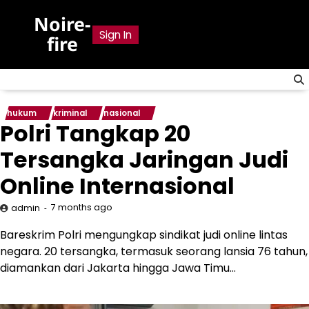
Skip
Noire-
to
Sign In
fire
content
hukum
kriminal
nasional
Polri Tangkap 20
Tersangka Jaringan Judi
Online Internasional
7 months ago
admin
Bareskrim Polri mengungkap sindikat judi online lintas
negara. 20 tersangka, termasuk seorang lansia 76 tahun,
diamankan dari Jakarta hingga Jawa Timu…